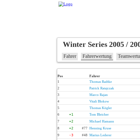
Winter Series 2005 / 20
Fahrer
Fahrerwertung
Teamwert
Pos
Fahrer
1
Thomas Radtke
2
Patrick Ratajczak
3
Marco Rajan
4
Vitali Blokow
5
Thomas Kögler
6
+1
Tom Bleicher
7
+2
Michael Hamann
8
+2
#77
Henning Kruse
9
-3
#48
Marius Lederer