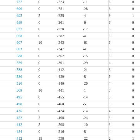
727
0
-223
-11
6
0
699
0
-251
-28
6
0
695
5
-255
-4
6
1
689
0
-261
-6
6
0
672
0
-278
-17
6
0
668
0
-282
-4
6
0
607
10
-343
-61
5
0
603
0
-347
-4
6
0
588
0
-362
-15
6
0
559
0
-391
-29
4
0
538
0
-412
-21
6
0
530
0
-420
-8
5
0
510
0
-440
-20
4
0
509
10
-441
-1
3
0
495
0
-455
-14
5
0
490
0
-460
-5
5
0
476
0
-474
-14
4
0
452
5
-498
-24
3
0
442
5
-508
-10
3
0
434
0
-516
-8
4
0
412
15
-538
-22
2
1