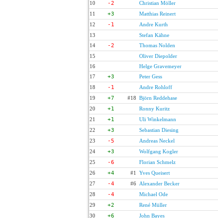
10
-2
Christian Möller
11
+3
Matthias Reinert
12
-1
Andre Kurth
13
Stefan Kähne
14
-2
Thomas Nolden
15
Oliver Diepolder
16
Helge Gravemeyer
17
+3
Peter Gess
18
-1
Andre Rohloff
19
+7
#18
Björn Reddehase
20
+1
Ronny Kuritz
21
+1
Uli Winkelmann
22
+3
Sebastian Diesing
23
-5
Andreas Neckel
24
+3
Wolfgang Kogler
25
-6
Florian Schmelz
26
+4
#1
Yves Queisert
27
-4
#6
Alexander Becker
28
-4
Michael Ode
29
+2
René Müller
30
+6
John Bayes