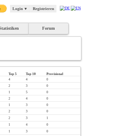
Login
▼
Registrieren
Statistiken
Forum
Top 5
Top 10
Provisional
4
4
0
2
3
0
1
5
0
2
4
0
1
3
0
2
3
0
2
3
1
1
4
0
1
3
0