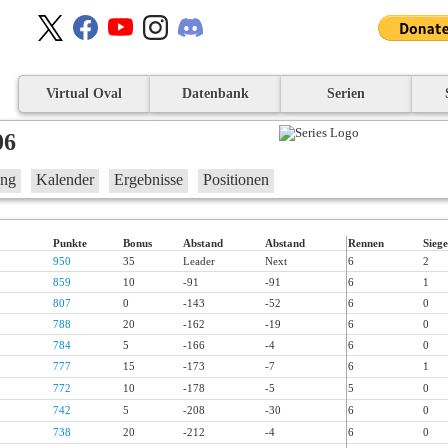
Virtual Oval
Datenbank
Serien
06
ung
Kalender
Ergebnisse
Positionen
Punkte
Bonus
Abstand
Abstand
Rennen
Siege
950
35
Leader
Next
6
2
859
10
-91
-91
6
1
807
0
-143
-52
6
0
788
20
-162
-19
6
0
784
5
-166
-4
6
0
777
15
-173
-7
6
1
772
10
-178
-5
5
0
742
5
-208
-30
6
0
738
20
-212
-4
6
0