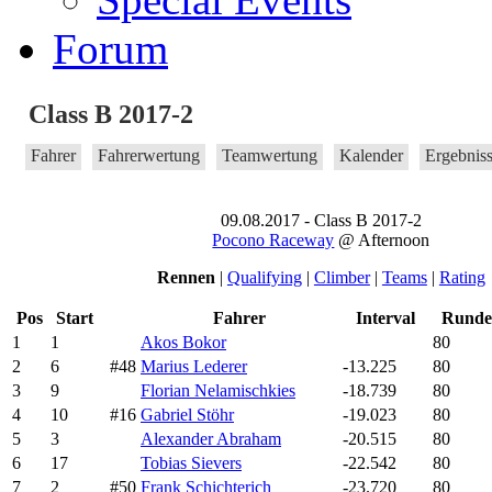
Forum
Class B 2017-2
Fahrer
Fahrerwertung
Teamwertung
Kalender
Ergebnis
09.08.2017 - Class B 2017-2
Pocono Raceway
@ Afternoon
Rennen
|
Qualifying
|
Climber
|
Teams
|
Rating
Pos
Start
Fahrer
Interval
Runde
1
1
Akos Bokor
80
2
6
#48
Marius Lederer
-13.225
80
3
9
Florian Nelamischkies
-18.739
80
4
10
#16
Gabriel Stöhr
-19.023
80
5
3
Alexander Abraham
-20.515
80
6
17
Tobias Sievers
-22.542
80
7
2
#50
Frank Schichterich
-23.720
80