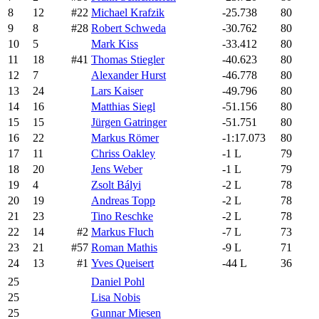
8
12
#22
Michael Krafzik
-25.738
80
9
8
#28
Robert Schweda
-30.762
80
10
5
Mark Kiss
-33.412
80
11
18
#41
Thomas Stiegler
-40.623
80
12
7
Alexander Hurst
-46.778
80
13
24
Lars Kaiser
-49.796
80
14
16
Matthias Siegl
-51.156
80
15
15
Jürgen Gatringer
-51.751
80
16
22
Markus Römer
-1:17.073
80
17
11
Chriss Oakley
-1 L
79
18
20
Jens Weber
-1 L
79
19
4
Zsolt Bályi
-2 L
78
20
19
Andreas Topp
-2 L
78
21
23
Tino Reschke
-2 L
78
22
14
#2
Markus Fluch
-7 L
73
23
21
#57
Roman Mathis
-9 L
71
24
13
#1
Yves Queisert
-44 L
36
25
Daniel Pohl
25
Lisa Nobis
25
Gunnar Miesen