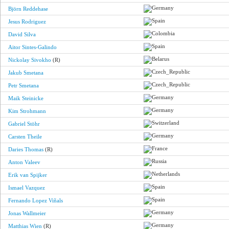
Björn Reddehase
Jesus Rodriguez
David Silva
Aitor Sintes-Galindo
Nickolay Sivokho
(R)
Jakub Smetana
Petr Smetana
Maik Steinicke
Kim Strohmann
Gabriel Stöhr
Carsten Theile
Daries Thomas
(R)
Anton Valeev
Erik van Spijker
Ismael Vazquez
Fernando Lopez Viñals
Jonas Wallmeier
Matthias Wien
(R)