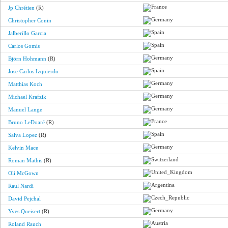
Jp Chrétien
(R)
Christopher Conin
Jalberillo Garcia
Carlos Gomis
Björn Hohmann
(R)
Jose Carlos Izquierdo
Matthias Koch
Michael Krafzik
Manuel Lange
Bruno LeDoaré
(R)
Salva Lopez
(R)
Kelvin Mace
Roman Mathis
(R)
Oli McGown
Raul Nardi
David Pejchal
Yves Queisert
(R)
Roland Rauch