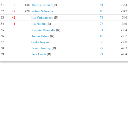
31
-2
#48
Marius Lederer
(R)
91
-334
32
-2
#28
Robert Schweda
83
-342
33
-2
Ilia Varfalameev
(R)
79
-346
34
-1
Ilia Nikitin
(R)
76
-349
35
Joaquin Moratalla
(R)
71
-354
36
Tomas Urban
(R)
68
-357
37
Codie Naylor
35
-390
38
Pavel Darebny
(R)
22
-403
39
Jack Czech
(R)
21
-404