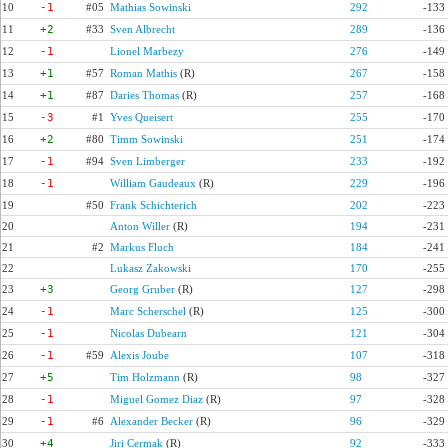
10
-1
#05
Mathias Sowinski
292
-133
11
+2
#33
Sven Albrecht
289
-136
12
-1
Lionel Marbezy
276
-149
13
+1
#57
Roman Mathis
(R)
267
-158
14
+1
#87
Daries Thomas
(R)
257
-168
15
-3
#1
Yves Queisert
255
-170
16
+2
#80
Timm Sowinski
251
-174
17
-1
#94
Sven Limberger
233
-192
18
-1
William Gaudeaux
(R)
229
-196
19
#50
Frank Schichterich
202
-223
20
Anton Willer
(R)
194
-231
21
#2
Markus Fluch
184
-241
22
Lukasz Zakowski
170
-255
23
+3
Georg Gruber
(R)
127
-298
24
-1
Marc Scherschel
(R)
125
-300
25
-1
Nicolas Dubearn
121
-304
26
-1
#59
Alexis Joube
107
-318
27
+5
Tim Holzmann
(R)
98
-327
28
-1
Miguel Gomez Diaz
(R)
97
-328
29
-1
#6
Alexander Becker
(R)
96
-329
30
+4
Jiri Cermak
(R)
92
-333