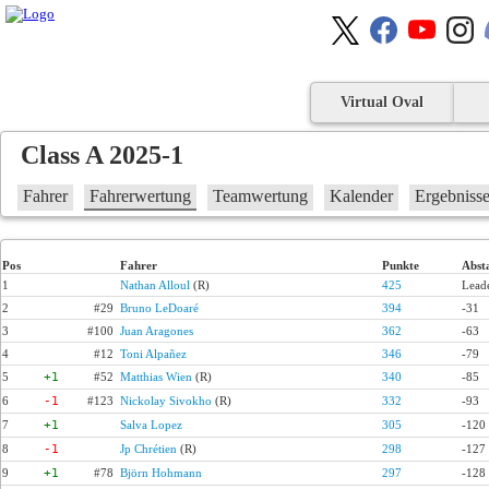
Virtual Oval
Class A 2025-1
Fahrer
Fahrerwertung
Teamwertung
Kalender
Ergebniss
Pos
Fahrer
Punkte
Abst
1
Nathan Alloul
(R)
425
Lead
2
#29
Bruno LeDoaré
394
-31
3
#100
Juan Aragones
362
-63
4
#12
Toni Alpañez
346
-79
5
+1
#52
Matthias Wien
(R)
340
-85
6
-1
#123
Nickolay Sivokho
(R)
332
-93
7
+1
Salva Lopez
305
-120
8
-1
Jp Chrétien
(R)
298
-127
9
+1
#78
Björn Hohmann
297
-128