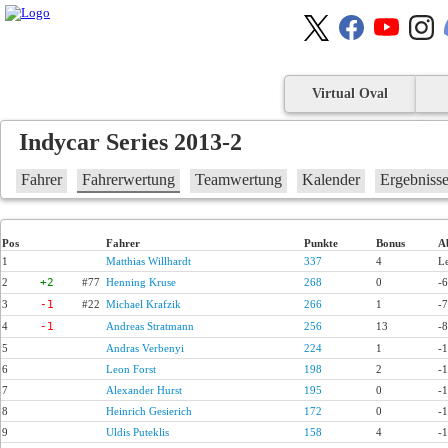
Virtual Oval
Indycar Series 2013-2
Fahrer
Fahrerwertung
Teamwertung
Kalender
Ergebniss
Pos
Fahrer
Punkte
Bonus
A
1
Matthias Willhardt
337
4
L
2
+2
#77
Henning Kruse
268
0
-
3
-1
#22
Michael Krafzik
266
1
-
4
-1
Andreas Stratmann
256
13
-
5
Andras Verbenyi
224
1
-
6
Leon Forst
198
2
-
7
Alexander Hurst
195
0
-
8
Heinrich Gesierich
172
0
-
9
Uldis Puteklis
158
4
-