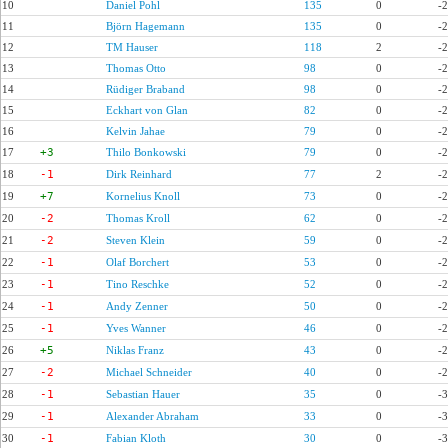
10
Daniel Pohl
135
0
-
11
Björn Hagemann
135
0
-
12
TM Hauser
118
2
-
13
Thomas Otto
98
0
-
14
Rüdiger Braband
98
0
-
15
Eckhart von Glan
82
0
-
16
Kelvin Jahae
79
0
-
17
+3
Thilo Bonkowski
79
0
-
18
-1
Dirk Reinhard
77
2
-
19
+7
Kornelius Knoll
73
0
-
20
-2
Thomas Kroll
62
0
-
21
-2
Steven Klein
59
0
-
22
-1
Olaf Borchert
53
0
-
23
-1
Tino Reschke
52
0
-
24
-1
Andy Zenner
50
0
-
25
-1
Yves Wanner
46
0
-
26
+5
Niklas Franz
43
0
-
27
-2
Michael Schneider
40
0
-
28
-1
Sebastian Hauer
35
0
-
29
-1
Alexander Abraham
33
0
-
30
-1
Fabian Kloth
30
0
-