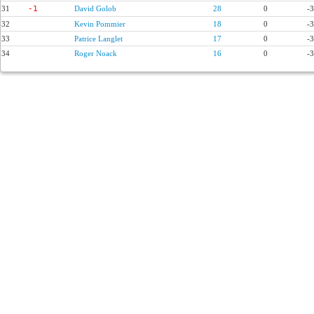
31
-1
David Golob
28
0
-
32
Kevin Pommier
18
0
-
33
Patrice Langlet
17
0
-
34
Roger Noack
16
0
-