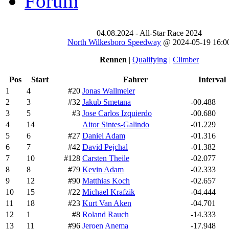
Forum
04.08.2024 - All-Star Race 2024
North Wilkesboro Speedway
@ 2024-05-19 16:0
Rennen
|
Qualifying
|
Climber
Pos
Start
Fahrer
Interval
1
4
#20
Jonas Wallmeier
2
3
#32
Jakub Smetana
-00.488
3
5
#3
Jose Carlos Izquierdo
-00.680
4
14
Aitor Sintes-Galindo
-01.229
5
6
#27
Daniel Adam
-01.316
6
7
#42
David Pejchal
-01.382
7
10
#128
Carsten Theile
-02.077
8
8
#79
Kevin Adam
-02.333
9
12
#90
Matthias Koch
-02.657
10
15
#22
Michael Krafzik
-04.444
11
18
#23
Kurt Van Aken
-04.701
12
1
#8
Roland Rauch
-14.333
13
11
#96
Jeroen Anema
-17.948