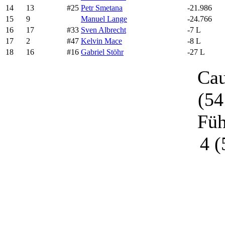
14
13
#25
Petr Smetana
-21.986
15
9
Manuel Lange
-24.766
16
17
#33
Sven Albrecht
-7 L
17
2
#47
Kelvin Mace
-8 L
18
16
#16
Gabriel Stöhr
-27 L
Cau
(54
Füh
4 (