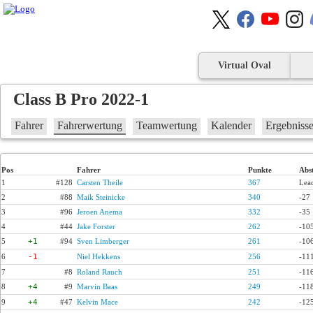
Virtual Oval
Class B Pro 2022-1
Fahrer
Fahrerwertung
Teamwertung
Kalender
Ergebniss
Pos
Fahrer
Punkte
Abs
1
#128
Carsten Theile
367
Lea
2
#88
Maik Steinicke
340
-27
3
#96
Jeroen Anema
332
-35
4
#44
Jake Forster
262
-10
5
+1
#94
Sven Limberger
261
-10
6
-1
Niel Hekkens
256
-11
7
#8
Roland Rauch
251
-11
8
+4
#9
Marvin Baas
249
-11
9
+4
#47
Kelvin Mace
242
-12