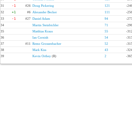
31
-1
#26
Doug Pickering
121
-24
32
+1
#6
Alexander Becker
111
-25
33
-1
#27
Daniel Adam
94
-27
34
Martin Steinbichler
71
-29
35
Matthias Kraus
55
-31
36
Ian Cornish
54
-31
37
#11
Remo Grossenbacher
52
-31
38
Mark Kiss
43
-32
39
Kevin Orthey
(R)
2
-36