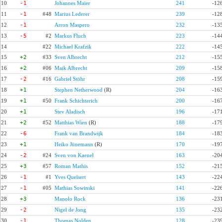
10
-1
Johannes Maier
241
-12
11
-1
#48
Marius Lederer
239
-12
12
-1
Arron Maspero
232
-13
13
-5
#2
Markus Fluch
223
-14
14
#22
Michael Krafzik
222
-14
15
+2
#33
Sven Albrecht
212
-15
16
+2
#06
Maik Albrecht
209
-15
17
-2
#16
Gabriel Stöhr
208
-15
18
+1
Stephen Netherwood
(R)
204
-16
19
+1
#50
Frank Schichterich
200
-16
20
+1
Stev Aladisch
196
-17
21
+2
#52
Matthias Wien
(R)
188
-17
22
-6
Frank van Brandwijk
184
-18
23
+1
Heiko Jünemann
(R)
170
-19
24
-2
#24
Sven von Kaenel
163
-20
25
+3
#57
Roman Mathis
152
-21
26
-1
#1
Yves Queisert
143
-22
27
-1
#05
Mathias Sowinski
141
-22
28
+3
Manolo Rock
136
-23
29
-2
Nigel de Jong
135
-23
30
-1
Thomas Nolden
128
-23