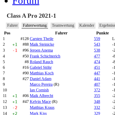
Forum
Class A Pro 2021-1
Fahrer
Fahrerwertung
Teamwertung
Kalender
Ergebnis
Pos
Fahrer
Punkte
1
#128
Carsten Theile
559
L
2
+1
#88
Maik Steinicke
543
-
3
-1
#96
Jeroen Anema
538
-
4
#50
Frank Schichterich
477
-
5
#8
Roland Rauch
474
-
6
#16
Gabriel Stöhr
451
-
7
#90
Matthias Koch
447
-
8
#27
Daniel Adam
441
-
9
Marco Pereira
(R)
407
-
10
Ian Cornish
372
-
11
+1
#06
Maik Albrecht
355
-
12
+1
#47
Kelvin Mace
(R)
348
-
13
-2
Matthias Kraus
332
-
14
+2
Mark Kiss
329
-