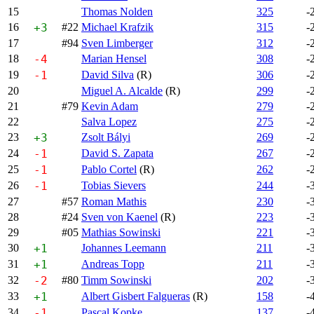
15
Thomas Nolden
325
-
16
+3
#22
Michael Krafzik
315
-
17
#94
Sven Limberger
312
-
18
-4
Marian Hensel
308
-
19
-1
David Silva
(R)
306
-
20
Miguel A. Alcalde
(R)
299
-
21
#79
Kevin Adam
279
-
22
Salva Lopez
275
-
23
+3
Zsolt Bályi
269
-
24
-1
David S. Zapata
267
-
25
-1
Pablo Cortel
(R)
262
-
26
-1
Tobias Sievers
244
-
27
#57
Roman Mathis
230
-
28
#24
Sven von Kaenel
(R)
223
-
29
#05
Mathias Sowinski
221
-
30
+1
Johannes Leemann
211
-
31
+1
Andreas Topp
211
-
32
-2
#80
Timm Sowinski
202
-
33
+1
Albert Gisbert Falgueras
(R)
158
-
34
-1
Pascal Kopke
137
-