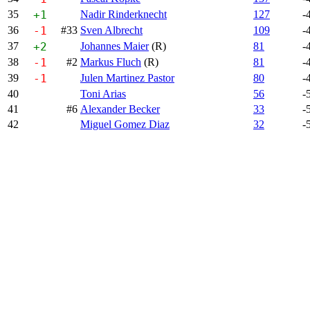
35
+1
Nadir Rinderknecht
127
-
36
-1
#33
Sven Albrecht
109
-
37
+2
Johannes Maier
(R)
81
-
38
-1
#2
Markus Fluch
(R)
81
-
39
-1
Julen Martinez Pastor
80
-
40
Toni Arias
56
-
41
#6
Alexander Becker
33
-
42
Miguel Gomez Diaz
32
-