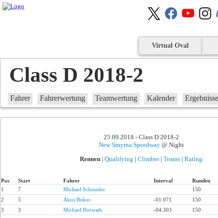
Virtual Oval
Class D 2018-2
Fahrer
Fahrerwertung
Teamwertung
Kalender
Ergebniss
25.09.2018 - Class D 2018-2
New Smyrna Speedway
@ Night
Rennen
|
Qualifying
|
Climber
|
Teams
|
Rating
Pos
Start
Fahrer
Interval
Runden
1
7
Michael Schneider
150
2
5
Akos Bokor
-01.071
150
3
3
Michael Horwath
-04.303
150