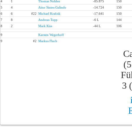
4
1
Thomas Nolden
-05.875
150
5
4
Aitor Sintes-Galindo
-14.724
150
6
6
#22
Michael Krafzik
-17.641
150
7
8
Andreas Topp
-6 L
144
8
2
Mark Kiss
-44 L
106
9
Karsten Wegerhoff
9
#2
Markus Fluch
Ca
(5
Fü
3 