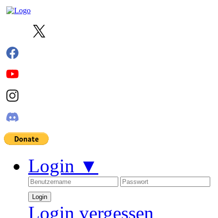
Login
▼
Login vergessen