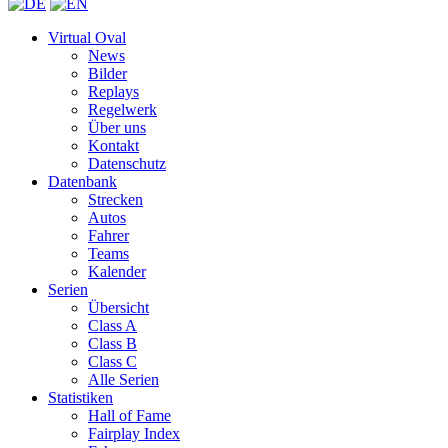
Virtual Oval
News
Bilder
Replays
Regelwerk
Über uns
Kontakt
Datenschutz
Datenbank
Strecken
Autos
Fahrer
Teams
Kalender
Serien
Übersicht
Class A
Class B
Class C
Alle Serien
Statistiken
Hall of Fame
Fairplay Index