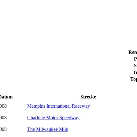
Ren
P
S
T
To
Datum
Strecke
2008
Memphis International Raceway
2008
Charlotte Motor Speedway
2008
The Milwaukee Mile