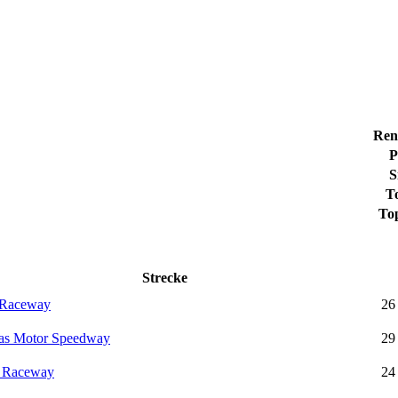
Ren
P
S
T
To
Strecke
 Raceway
26
as Motor Speedway
29
 Raceway
24