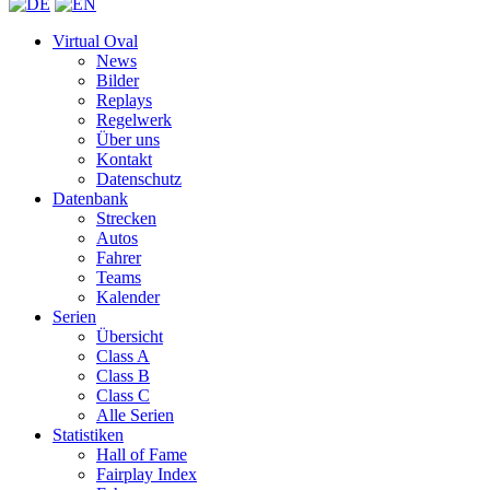
Virtual Oval
News
Bilder
Replays
Regelwerk
Über uns
Kontakt
Datenschutz
Datenbank
Strecken
Autos
Fahrer
Teams
Kalender
Serien
Übersicht
Class A
Class B
Class C
Alle Serien
Statistiken
Hall of Fame
Fairplay Index