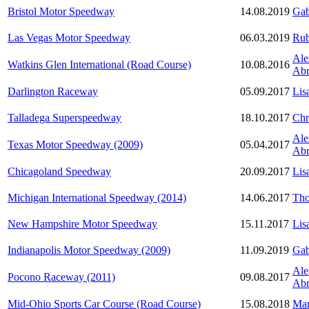
Bristol Motor Speedway
14.08.2019
Gab
Las Vegas Motor Speedway
06.03.2019
Rub
Ale
Watkins Glen International (Road Course)
10.08.2016
Ab
Darlington Raceway
05.09.2017
Lis
Talladega Superspeedway
18.10.2017
Chr
Ale
Texas Motor Speedway (2009)
05.04.2017
Ab
Chicagoland Speedway
20.09.2017
Lis
Michigan International Speedway (2014)
14.06.2017
Tho
New Hampshire Motor Speedway
15.11.2017
Lis
Indianapolis Motor Speedway (2009)
11.09.2019
Gab
Ale
Pocono Raceway (2011)
09.08.2017
Ab
Mid-Ohio Sports Car Course (Road Course)
15.08.2018
Mar