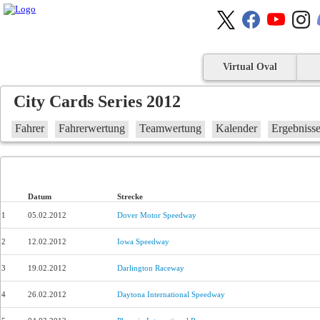
Virtual Oval
City Cards Series 2012
Fahrer
Fahrerwertung
Teamwertung
Kalender
Ergebniss
Datum
Strecke
1
05.02.2012
Dover Motor Speedway
2
12.02.2012
Iowa Speedway
3
19.02.2012
Darlington Raceway
4
26.02.2012
Daytona International Speedway