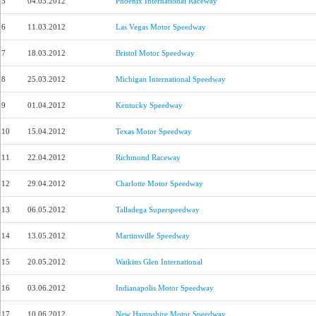
5
04.03.2012
Phoenix International Raceway
6
11.03.2012
Las Vegas Motor Speedway
7
18.03.2012
Bristol Motor Speedway
8
25.03.2012
Michigan International Speedway
9
01.04.2012
Kentucky Speedway
10
15.04.2012
Texas Motor Speedway
11
22.04.2012
Richmond Raceway
12
29.04.2012
Charlotte Motor Speedway
13
06.05.2012
Talladega Superspeedway
14
13.05.2012
Martinsville Speedway
15
20.05.2012
Watkins Glen International
16
03.06.2012
Indianapolis Motor Speedway
17
10.06.2012
New Hampshire Motor Speedway