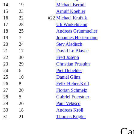
14
19
Michael Berndt
15
23
Arnulf Koehler
16
22
#22
Michael Krafzik
17
28
Uli Winkelmann
18
25
Andreas Grünmueller
19
7
Johannes Hestermann
20
24
Stev Aladisch
21
17
David Le Blavec
22
30
Fred Joseph
23
29
Christian Prasuhn
24
6
Piet Debelder
25
10
Daniel Glinz
26
8
Felix Heber-Krill
27
20
Florian Schmelz
28
5
Gabriel Fuerstner
29
26
Paul Velasco
30
18
Andreas Kröll
31
21
Thomas Kögler
Ca