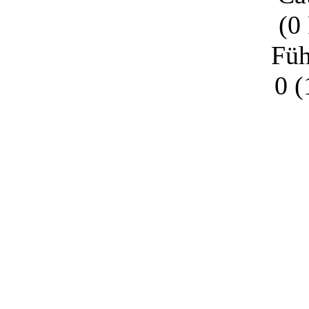
(0
Füh
0 (