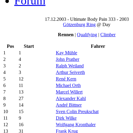
Forum
17.12.2003 - Ultimate Body Pain 333 - 2003
Götzenburg Ring
@ Day
Rennen
|
Qualifying
|
Climber
Pos
Start
Fahrer
1
1
Kay Mühle
2
4
John Prather
3
2
Ralph Weiland
4
3
Arthur Seiverth
5
12
René Kern
6
11
Michael Orth
7
13
Marcel Willert
8
27
Alexander Kahl
9
14
André Bittner
10
15
Sven Colin Preukschat
11
9
Dirk Wilke
12
16
Wolfgang Kronthaler
13
31
Frank Krug