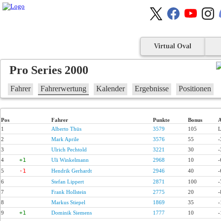
Virtual Oval
Pro Series 2000
Fahrer
Fahrerwertung
Kalender
Ergebnisse
Positionen
Pos
Fahrer
Punkte
Bonus
A
1
Alberto Thüs
3579
105
L
2
Mark Aprile
3576
55
-
3
Ulrich Pechtold
3221
30
-
4
+1
Uli Winkelmann
2968
10
-
5
-1
Hendrik Gerhardt
2946
40
-
6
Stefan Lippert
2871
100
-
7
Frank Hollstein
2775
20
-
8
Markus Stiepel
1869
35
-
9
+1
Dominik Siemens
1777
10
-