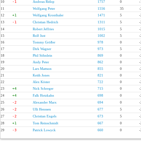
10
-1
Andreas Ritlop
1757
0
-
11
Wolfgang Peter
1556
35
-
12
+1
Wolfgang Kronthaler
1471
5
-
13
-1
Christian Hedrich
1311
5
-
14
Robert Jeffries
1015
5
-
15
Rolf Just
1002
5
-
16
Tommy Größer
978
0
-
17
Dirk Wagner
973
5
-
18
Phil Söhnlein
869
0
-
19
Andy Peter
862
0
-
20
Lars Mattson
855
0
-
21
Keith Jones
821
0
-
22
Alex Köster
722
0
-
23
+4
Nick Schreger
715
0
-
24
+4
Falk Hotzkahn
698
0
-
25
-2
Alexander Marx
694
0
-
26
-2
Ulli Henssen
677
5
-
27
-2
Christian Engels
673
5
-
28
+1
Tom Reinschmidt
667
0
-
29
-3
Patrick Lowyck
660
0
-