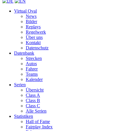
Virtual Oval
News
Bilder
Replays
Regelwerk
Über uns
Kontakt
Datenschutz
Datenbank
Strecken
Autos
Fahrer
Teams
Kalender
Serien
Übersicht
Class A
Class B
Class C
Alle Serien
Statistiken
Hall of Fame
Fairplay Index