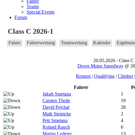
Fahrer
Teams
Special Events
Forum
Class C 2026-1
Fahrer
Fahrerwertung
Teamwertung
Kalender
Ergebnis
20.05.2026 - Class C
Dover Motor Speedway
@ 202
Rennen
|
Qualifying
|
Climber
Fahrer
P
Jakub Smetana
1
Carsten Theile
19
David Pejchal
28
Maik Steinicke
2
Petr Smetana
4
Roland Rauch
6
Marius Lederer
13