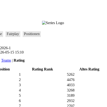
se
Fairplay
Positionen
 2026-1
6-05-15 15:10
|
Teams
|
Rating
osition
Rating Rank
Altes Rating
1
5262
2
4476
3
4033
4
3268
5
3189
6
2932
7
2707