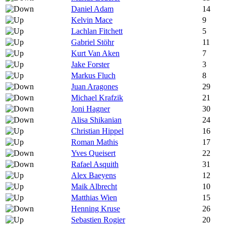
Daniel Adam
14
Kelvin Mace
9
Lachlan Fitchett
5
Gabriel Stöhr
11
Kurt Van Aken
7
Jake Forster
3
Markus Fluch
8
Juan Aragones
29
Michael Krafzik
21
Joni Hagner
30
Alisa Shikanian
24
Christian Hippel
16
Roman Mathis
17
Yves Queisert
22
Rafael Asquith
31
Alex Baeyens
12
Maik Albrecht
10
Matthias Wien
15
Henning Kruse
26
Sebastien Rogier
20