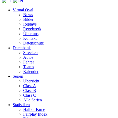
Virtual Oval
News
Bilder
Replays
Regelwerk
Über uns
Kontakt
Datenschutz
Datenbank
Strecken
Autos
Fahrer
Teams
Kalender
Serien
Übersicht
Class A
Class B
Class C
Alle Serien
Statistiken
Hall of Fame
Fairplay Index