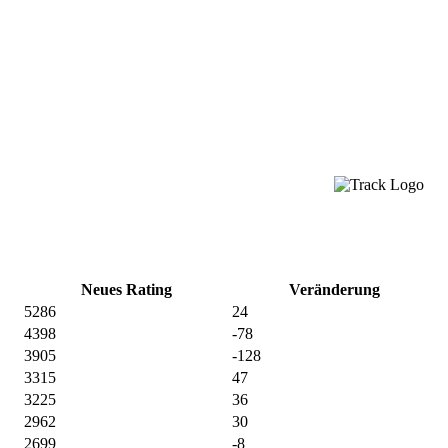
Neues Rating
Veränderung
5286
24
4398
-78
3905
-128
3315
47
3225
36
2962
30
2699
-8