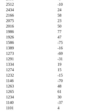
2512
-10
2434
24
2166
58
2075
23
2016
50
1986
77
1926
47
1586
-75
1389
-16
1273
-69
1291
-31
1334
19
1274
15
1232
-15
1146
-70
1263
48
1265
61
1234
30
1140
-37
1101
4