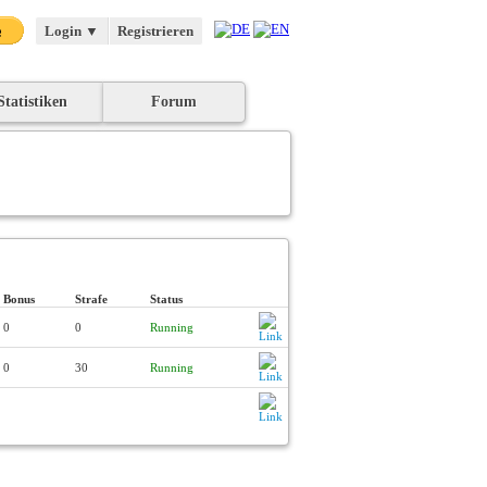
Login
▼
Registrieren
Statistiken
Forum
Bonus
Strafe
Status
0
0
Running
0
30
Running