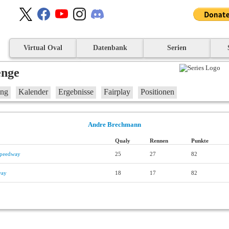
Virtual Oval
Datenbank
Serien
enge
ung
Kalender
Ergebnisse
Fairplay
Positionen
Andre Brechmann
Qualy
Rennen
Punkte
Speedway
25
27
82
way
18
17
82