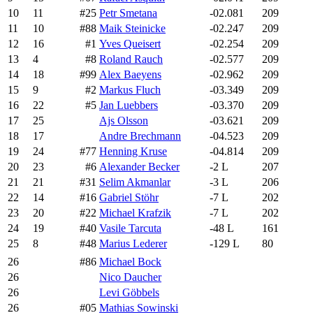
10
11
#25
Petr Smetana
-02.081
209
11
10
#88
Maik Steinicke
-02.247
209
12
16
#1
Yves Queisert
-02.254
209
13
4
#8
Roland Rauch
-02.577
209
14
18
#99
Alex Baeyens
-02.962
209
15
9
#2
Markus Fluch
-03.349
209
16
22
#5
Jan Luebbers
-03.370
209
17
25
Ajs Olsson
-03.621
209
18
17
Andre Brechmann
-04.523
209
19
24
#77
Henning Kruse
-04.814
209
20
23
#6
Alexander Becker
-2 L
207
21
21
#31
Selim Akmanlar
-3 L
206
22
14
#16
Gabriel Stöhr
-7 L
202
23
20
#22
Michael Krafzik
-7 L
202
24
19
#40
Vasile Tarcuta
-48 L
161
25
8
#48
Marius Lederer
-129 L
80
26
#86
Michael Bock
26
Nico Daucher
26
Levi Göbbels
26
#05
Mathias Sowinski