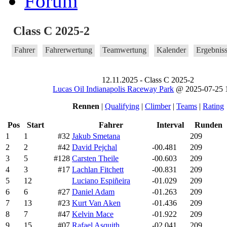
Forum
Class C 2025-2
Fahrer
Fahrerwertung
Teamwertung
Kalender
Ergebnis
12.11.2025 - Class C 2025-2
Lucas Oil Indianapolis Raceway Park
@ 2025-07-25 
Rennen
|
Qualifying
|
Climber
|
Teams
|
Rating
Pos
Start
Fahrer
Interval
Runden
1
1
#32
Jakub Smetana
209
2
2
#42
David Pejchal
-00.481
209
3
5
#128
Carsten Theile
-00.603
209
4
3
#17
Lachlan Fitchett
-00.831
209
5
12
Luciano Espiñeira
-01.029
209
6
6
#27
Daniel Adam
-01.263
209
7
13
#23
Kurt Van Aken
-01.436
209
8
7
#47
Kelvin Mace
-01.922
209
9
15
#07
Rafael Asquith
-02.041
209