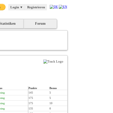
Login
▼
Registrieren
Statistiken
Forum
us
Punkte
Bonus
ning
145
5
ning
175
5
ning
175
10
ning
135
0