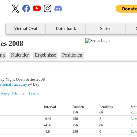
Virtual Oval
Datenbank
Serien
es 2008
ung
Kalender
Ergebnisse
Positionen
day Night Open Series 2008
national Raceway
@ Day
ifying
|
Climber
|
Teams
Interval
Runden
Leadlaps
Stat
156
66
Run
-0.41
156
2
Run
-4.32
156
86
Run
-4.84
156
0
Run