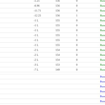
-5.25
156
0
Run
-6.96
156
0
Run
-11.71
156
0
Run
-12.25
156
1
Run
-1 L
155
0
Run
-1 L
155
0
Run
-1 L
155
0
Run
-1 L
155
1
Run
-1 L
155
0
Run
-1 L
155
0
Run
-2 L
154
0
Run
-2 L
154
0
Run
-2 L
154
0
Run
-3 L
153
0
Run
-7 L
149
0
Run
Prov
Prov
Prov
Prov
Prov
Prov