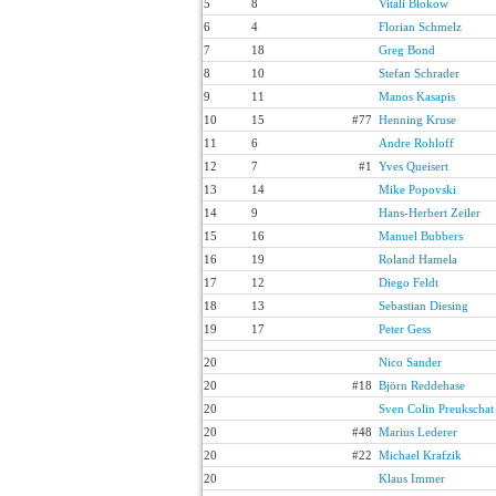
5
8
Vitali Blokow
6
4
Florian Schmelz
7
18
Greg Bond
8
10
Stefan Schrader
9
11
Manos Kasapis
10
15
#77
Henning Kruse
11
6
Andre Rohloff
12
7
#1
Yves Queisert
13
14
Mike Popovski
14
9
Hans-Herbert Zeiler
15
16
Manuel Bubbers
16
19
Roland Hamela
17
12
Diego Feldt
18
13
Sebastian Diesing
19
17
Peter Gess
20
Nico Sander
20
#18
Björn Reddehase
20
Sven Colin Preukschat
20
#48
Marius Lederer
20
#22
Michael Krafzik
20
Klaus Immer