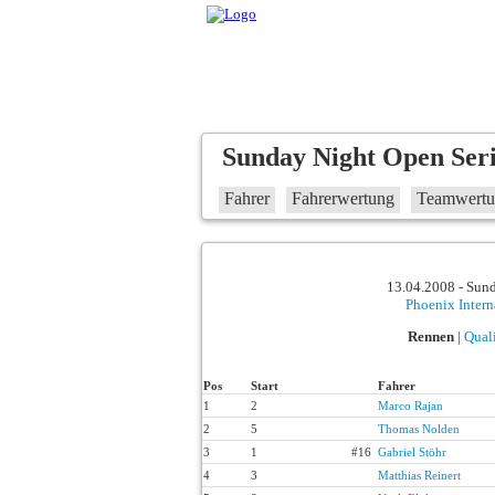
Sunday Night Open Seri
Fahrer
Fahrerwertung
Teamwert
13.04.2008 - Sun
Phoenix Inter
Rennen
|
Qual
Pos
Start
Fahrer
1
2
Marco Rajan
2
5
Thomas Nolden
3
1
#16
Gabriel Stöhr
4
3
Matthias Reinert