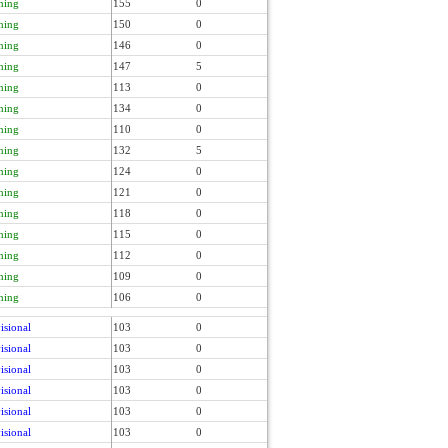
ning
155
0
ning
150
0
ning
146
0
ning
147
5
ning
113
0
ning
134
0
ning
110
0
ning
132
5
ning
124
0
ning
121
0
ning
118
0
ning
115
0
ning
112
0
ning
109
0
ning
106
0
isional
103
0
isional
103
0
isional
103
0
isional
103
0
isional
103
0
isional
103
0