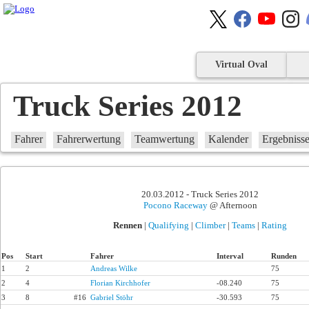
Virtual Oval
Truck Series 2012
Fahrer
Fahrerwertung
Teamwertung
Kalender
Ergebniss
20.03.2012 - Truck Series 2012
Pocono Raceway
@ Afternoon
Rennen
|
Qualifying
|
Climber
|
Teams
|
Rating
Pos
Start
Fahrer
Interval
Runden
1
2
Andreas Wilke
75
2
4
Florian Kirchhofer
-08.240
75
3
8
#16
Gabriel Stöhr
-30.593
75