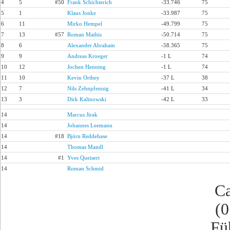
4
5
#50
Frank Schichterich
-33.746
75
5
1
Klaus Jonke
-33.987
75
6
11
Mirko Hempel
-49.799
75
7
13
#57
Roman Mathis
-50.714
75
8
6
Alexander Abraham
-58.365
75
9
9
Andreas Kroeger
-1 L
74
10
12
Jochen Henning
-1 L
74
11
10
Kevin Orthey
-37 L
38
12
7
Nils Zehnpfennig
-41 L
34
13
3
Dirk Kalinowski
-42 L
33
14
Marcus Jirak
14
Johannes Leemann
14
#18
Björn Reddehase
14
Thomas Mandl
14
#1
Yves Queisert
14
Roman Schmid
Ca
(0
Fü