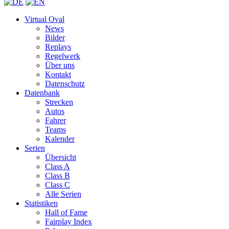
Virtual Oval
News
Bilder
Replays
Regelwerk
Über uns
Kontakt
Datenschutz
Datenbank
Strecken
Autos
Fahrer
Teams
Kalender
Serien
Übersicht
Class A
Class B
Class C
Alle Serien
Statistiken
Hall of Fame
Fairplay Index