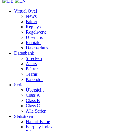
Virtual Oval
News
Bilder
Replays
Regelwerk
Über uns
Kontakt
Datenschutz
Datenbank
Strecken
Autos
Fahrer
Teams
Kalender
Serien
Übersicht
Class A
Class B
Class C
Alle Serien
Statistiken
Hall of Fame
Fairplay Index