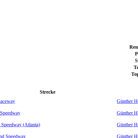
Ren
P
S
T
To
Strecke
Raceway
Günther H
 Speedway
Günther H
 Speedway (Atlanta)
Günther H
and Speedway
Günther H