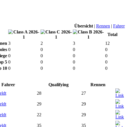
Übersicht
|
Rennen
|
Fahrer
Total
nen
3
2
3
12
oles
0
0
0
0
iege
0
0
0
0
op 5
0
0
0
0
p 10
0
0
0
0
Fahrer
Qualifying
Rennen
eldt
28
27
eldt
29
29
eldt
22
29
eldt
35
35