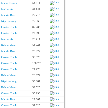
Manuel Lange
54.811
Ian Cornish
31.141
Marvin Baas
29.713
Nigel de Jong
79.368
Carsten Theile
87.283
Carsten Theile
22.899
Ian Cornish
23.411
Kelvin Mace
51.241
Marvin Baas
23.622
Carsten Theile
30.579
Carsten Theile
136.251
Carsten Theile
21.778
Kelvin Mace
26.672
Nigel de Jong
33.881
Kelvin Mace
39.525
Carsten Theile
53.996
Marvin Baas
29.887
Carsten Theile
52.820