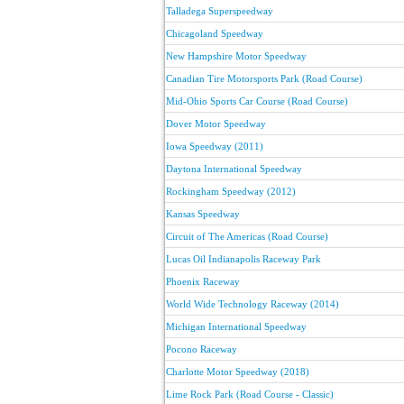
Talladega Superspeedway
Chicagoland Speedway
New Hampshire Motor Speedway
Canadian Tire Motorsports Park (Road Course)
Mid-Ohio Sports Car Course (Road Course)
Dover Motor Speedway
Iowa Speedway (2011)
Daytona International Speedway
Rockingham Speedway (2012)
Kansas Speedway
Circuit of The Americas (Road Course)
Lucas Oil Indianapolis Raceway Park
Phoenix Raceway
World Wide Technology Raceway (2014)
Michigan International Speedway
Pocono Raceway
Charlotte Motor Speedway (2018)
Lime Rock Park (Road Course - Classic)