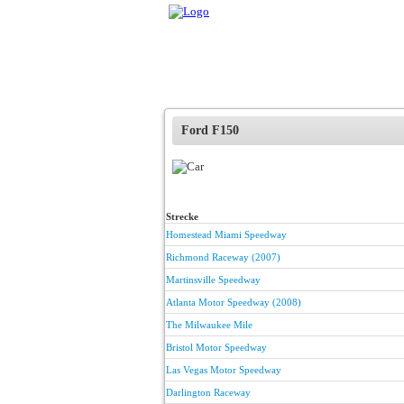
Ford F150
Strecke
Homestead Miami Speedway
Richmond Raceway (2007)
Martinsville Speedway
Atlanta Motor Speedway (2008)
The Milwaukee Mile
Bristol Motor Speedway
Las Vegas Motor Speedway
Darlington Raceway