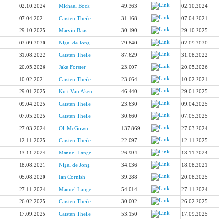
02.10.2024
Michael Bock
49.363
02.10.2024
07.04.2021
Carsten Theile
31.168
07.04.2021
29.10.2025
Marvin Baas
30.190
29.10.2025
02.09.2020
Nigel de Jong
79.840
02.09.2020
31.08.2022
Carsten Theile
87.629
31.08.2022
20.05.2026
Jake Forster
23.007
20.05.2026
10.02.2021
Carsten Theile
23.664
10.02.2021
29.01.2025
Kurt Van Aken
46.440
29.01.2025
09.04.2025
Carsten Theile
23.630
09.04.2025
07.05.2025
Carsten Theile
30.660
07.05.2025
27.03.2024
Oli McGown
137.869
27.03.2024
12.11.2025
Carsten Theile
22.097
12.11.2025
13.11.2024
Manuel Lange
26.994
13.11.2024
18.08.2021
Nigel de Jong
34.036
18.08.2021
05.08.2020
Ian Cornish
39.288
20.08.2025
27.11.2024
Manuel Lange
54.014
27.11.2024
26.02.2025
Carsten Theile
30.002
26.02.2025
17.09.2025
Carsten Theile
53.150
17.09.2025