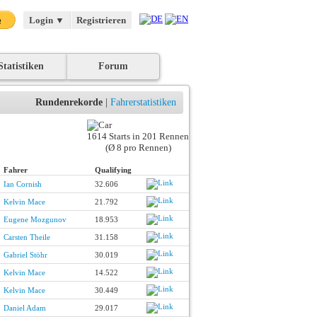
Login
▼
Registrieren
Statistiken
Forum
Rundenrekorde
|
Fahrerstatistiken
1614 Starts in 201 Rennen
(Ø 8 pro Rennen)
Fahrer
Qualifying
Ian Cornish
32.606
Kelvin Mace
21.792
Eugene Mozgunov
18.953
Carsten Theile
31.158
Gabriel Stöhr
30.019
Kelvin Mace
14.522
Kelvin Mace
30.449
Daniel Adam
29.017